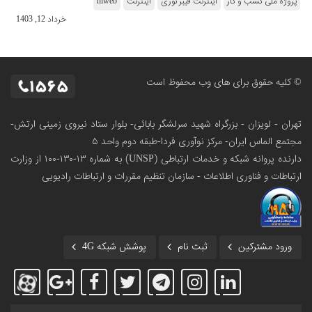
پروژه ملی کسب و کار
اینترنت فیبر نوری
اینترنت
hiweb
خرداد 12, 1403
© کلیه حقوق برای های وب محفوظ است
تهران - لویزان - بزرگراه شهید سرلشگر بابائی- بلوار ستاد نیروی زمینی ارتش-
مجتمع الماس ایران- مرکز نوآوری فردا-طبقه دوم واحد ۵
دارنده پروانه شبکه و خدمات ارتباطی (UNSP) به شماره ۱۳-۱۳۰-۱۰۰
از وزارت
ارتباطات و فناوری اطلاعات - سازمان تنظیم مقررات و ارتباطات رادیویی
ورود مشترکین
ثبت نام
پوشش شبکه 4G