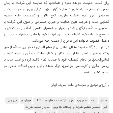
برای کشف حقیقت خواهد نمود و همانطور که نماینده این شرکت در زمان
حضور در جمع خانواده‌های داغدار کارگران عزیز متوفی برای عرض تسلیت و
همدردی، ابراز نمود، شرکت های‌وب تابع قانون و تصمیمات مقام محترم
قضایی است و هرچند هیچ حمایت و جبران خساراتی از سوی این شرکت یا
مقصرین حادثه، جایگزین فقدان پدران و همسران دلسوز، فداکار و زحمتکش را
در جمع خانواده خود نخواهد کرد، این شرکت خود را حامی و همراه مردم عزیز
داغدار خصوصا خانواده این عزیزان از دست رفته می‌داند.
در انتها از درگاه خداوند متعال، شادی روح تمام افرادی که در این حادثه از دنیا
رفتند و صبر و تسلی خاطر بازماندگان و شفای حادثه دیدگان را خواستاریم و
کما‌فی‌السابق بر انجام تعهدات خود با جدیت تمام تاکید کرده و امید است با
بررسی دقیق و کارشناسی موضوع، دیگر شاهد وقوع چنین اتفاقات تلخی در
سطح کشور نباشیم.
با آرزوی توفیق و سربلندی ملت شریف ایران
آبدانان
ایلام
های وب
وزارت ارتباطات و فناوری اطلاعات
فیبرنوری
فیبر نوری
فیبر
سازمان تنظیم مقررات و ارتباطات رادیویی
سازمان تنظیم مقررات