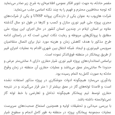
مقصر حادثه، به جهت تنویر افکار عمومی اطلاعیه‌ای به شرح زیر صادر می‌نماید
که توجه مخاطبین محترم و فهیم را به چند نکته اساسی جلب می‌نماید:
شرکت های‌وب به عنوان یکی از دارندگان پروانه UNSP و یکی از شرکت‌های
مجری پروژه ملی فیبر نوری منازل و کسب و کارها در طول دو سال گذشته
علاوه بر استان ایلام در چندین استان کشور در حال اجرای این پروژه ملی
مطابق با پروتکل‌های مربوطه و رعایت نکات ایمنی است که در راستای ادامه
طرح مذکور با هدف کاهش زمان و هزینه مورد نیاز برای اتصال متقاضیان
سرویس فیبرنوری و ایجاد شبکه انتقال بین شهری اقدام به عملیات اجرای فیبر
از طریق پیمانکار در منطقه فوق‌الذکر نموده است.
براساس استانداردهای پروژه فیبر نوری شیار حفاری دارای ٨ سانتی‌متر عرض و
حدودا ۴۰ سانتی‌متر عمق می‌باشد و عملیات حفاری آن منطقه در زمان وقوع
حادثه به صورت کامل به اتمام رسیده بود.
یادآوری می‌سازد هیچگونه ادوات جوشکاری در پروژه مذکور استفاده نشده
است و قاعدتا لوله‌های گاز در عمق بیشتر از ۱ متر قرار می‌گیرند و در نتیجه
حفاری توسط تیم پیمانکار هیچگونه تداخل و تعارضی با خط لوله گاز
نمی‌توانسته داشته باشد.
با بررسی میدانی و تحقیقات اولیه و همچنین استماع صحبت‌های سرپرست
عملیات مجموعه پیمانکار، پروژه در منطقه به طور کامل انجام و سطوح شیار