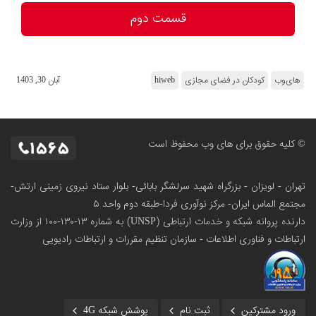
قسمت دوم
های‌وب
کودکان در فضای مجازی
hiweb
آبان 30, 1403
© کلیه حقوق برای های وب محفوظ است
تهران - لویزان - بزرگراه شهید سرلشگر بابائی- بلوار ستاد نیروی زمینی ارتش-
مجتمع الماس ایران- مرکز نوآوری فردا-طبقه دوم واحد ۵
دارنده پروانه شبکه و خدمات ارتباطی (UNSP) به شماره ۱۳-۱۳۰-۱۰۰
از وزارت
ارتباطات و فناوری اطلاعات - سازمان تنظیم مقررات و ارتباطات رادیویی
ورود مشترکین
ثبت نام
پوشش شبکه 4G