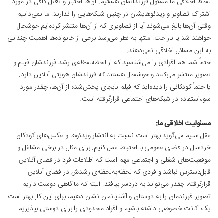
لحاظ اخلاقی ما مسئول فرزندانمان هستیم. آن‌ها اختیار و تعقل کافی در مورد
اشتراک تصاویر و ویدئوهایشان در چنین شبکه‌هایی را ندارند. ما نمی‌دانیم
وقتی آن‌ها بالغ می‌شوند آیا از تصاویری که از آن‌ها منتشر کرده‌ایم خوشحال
خواهند شد یا ناراحت. منتها به نظر می‌رسد برخی از خانواده‌ها اهمیت چندانی
به این مسائل اخلاقی نمی‌دهند.
حتماً شما هم افرادی را می‌شناسید که از لحظه‌لحظه‌ی رشد فرزندشان فیلم و
تصویر منتشر می‌کنند و خوشحال هستند که فرزندشان هویتی آنلاین دارد.
یا حتماً کودکانی را دیده‌اید که فیلم نابجای پخش‌شده از آن‌ها، چقدر مورد
سوءاستفاده در شبکه‌های اجتماعی قرارگرفته است.
مسئولیت اخلاقی ما:
عقل سلیم می‌گوید بهتر است نسبت به انتشار ویدئوها و عکس‌های کودکان
خردسال در فضای عمومی با احتیاط عمل کنیم. برای مثال در برخی مشاغل و
موقعیت‌های شغلی و اجتماعی مهم است که اطلاعات فرد در فضای آنلاین
قابل‌دسترس نباشد و فردی که لحظه‌به‌لحظه‌ی رشدش در فضای آنلاین
قرارگرفته، چقدر می‌تواند به دردسر بیافتد. البته که ما گاهی دوست داریم
تصویر فرزندمان را به دوستان و آشنایانمان نشان دهیم، برای این کار بهتر است
یک اکانت خصوصی داشته باشیم و افراد محدودی را برای دوستی بپذیریم،