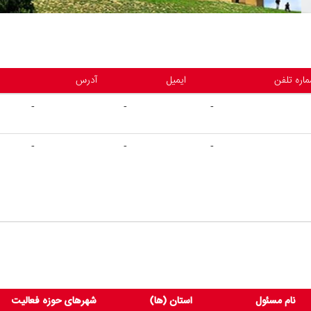
اره تلفن
ایمیل
آدرس
-
-
-
-
-
-
نام مسئول
استان (ها)
شهرهای حوزه فعالیت