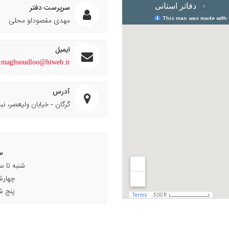
سرپرست دفتر
مهدی مقصودلو محلی
ایمیل
.maghsoudloo@hiweb.ir
آدرس
گرگان - خیابان ولیعصر، نبش عدالت ۳۴، طبقه فوقا
س
شنبه تا سه شنبه
چهارشنبه ۸ ا
پنج شنبه ۹ ا