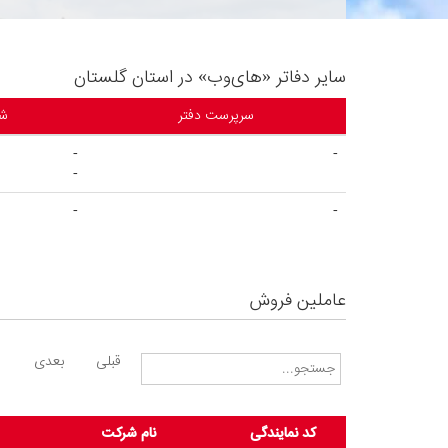
سایر دفاتر «های‌وب» در استان گلستان
سرپرست دفتر
شم
-
-
-
-
-
عاملین فروش
قبلی
بعدی
کد نمایندگی
نام شرکت