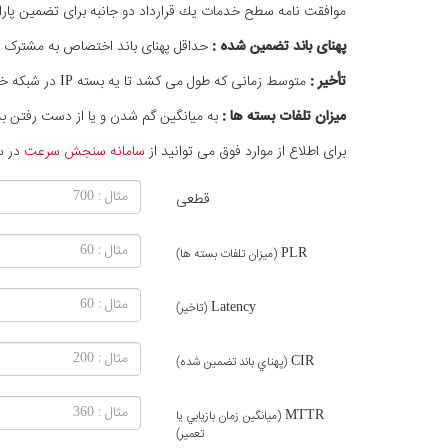
موافقت نامه سطح خدمات يك قرارداد دو جانبه برای تضمین پارا
پهنای باند تضمین شده :
حداقل پهنای باند اختصاص به مشترک ب
تأخیر :
متوسط زمانی که طول می کشد تا یه بسته IP در شبکه خدمت دهنده از پورت مشتری تا نقطه انتهایی شبکه خدمت دهنده برسد.
ميزان تلفات بسته ها :
به ميانگين گم شدن و يا از دست رفتن بسته هاي IP در طول شبكه خدمت دهند
برای اطلاع از موارد فوق می توانید از
سامانه سنجش سرعت
در س
قطعی
PLR
(ميزان تلفات بسته ها)
Latency
(تاخیر)
CIR
(پهناي باند تضمين شده)
MTTR
(ميانگين زمان بازيابي يا
تعمير)