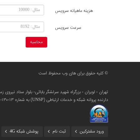
هزینه ماهیانه سرویس
سرعت سرویس
محاسبه
© کلیه حقوق برای های وب محفوظ است
تهران - لویزان - بزرگراه شهید سرلشگر بابائی- بلوار ستاد نیروی 
دارنده پروانه شبکه و خدمات ارتباطی (UNSP) به شماره ۱۳-۱۳۰-۱۰۰
ورود مشترکین
ثبت نام
پوشش شبکه 4G