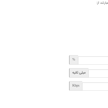
تند از:
%
میلی ثانیه
Kbps