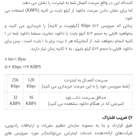
کنند؛که این در واقع سرعت اتصال شما به اینترنت را نشان می دهد.
اما برای نشان دادن سرعت دانلود از کیلو بایت بر ثانیه (KBPS) استفاده می
شود.
زمانی که سرویس ۵۱۲ Kbps (کیلوبیت بر ثانیه) را خریداری می کنید، و
بخواهید فایلی به حجم ۵۱۲ کیلو بایت را دانلود نمایید، مسلما دانلود شما در ۱
ثانیه انجام نخواهد شد. از آنجاییکه هر ۸ بیت برابر با ۱ بایت است ، پس برای
دانلود فایلی با حجم ۵۱۲ کیلو
بایت
، به ۸ ثانیه زمان نیاز دارید.
۸ bit=۱ Byte
۵۱۲ Kbps =۶۴ KBPS
سـرعت اتصـال به اینترنت
128
256
12
(شما سرویس خود را با این سرعت خریداری می کنید)
Kbps
Kbps
ps
حداقل سـرعت دانـــلود
16
32
4
(سرعتی که در هنگام دانلود مشاهده می کنید)
KBPS
KBPS
PS
۲) ضریب اشتراک
طبق قرارداد و بنا به مصوبه سازمان تنظیم مقررات و ارتباطات رادیویی،
شرکت‌های ارائه‌دهنده خدمات اینترنتی می‌توانند(در مورد سرویس های