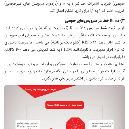
حجمی) ضریب اشتراک حداکثر ۱ به ۸ و (درمورد سرویس های غیرحجمی)
ضریب اشتراک ۱ به ۱را برای کاربرانشان اعمال کند.
۳) Burst خط در سرویس‌های حجمی
فرض کنید شما سرویس ۵۱۲ Kbps (کیلو بیت بر ثانیه) را خریداری کرده اید.
براساس توضیحات بالا، حداقل سرعتی که شرکت «های‌وب» برای این سرویس
به شما ارائه دهد ۶۴ KBPS (کیلو بایت بر ثانیه) می باشد. اما سرعت دانلودی
که نرم افزار مدیریت دانلود(مانند IDM ) به شما نمایش می دهد ۴۰۰ KBPS
(کیلوبایت بر ثانیه) می باشد.
«های‌وب»، در راستای کسب رضایت مشترکین و ایجاد تجربه‌ای خوشایند برای
آنان، ظرفیت مراکز مخابراتی را در حدی نگه می‌دارد که پهنای‌باندی مناسب و
فراتر از حالت قرار دادی در اختیار کاربرانش قرار بگیرد.