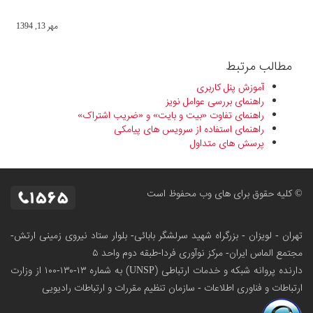
مهر 13, 1394
مطالب مرتبط
آموزش پنل کاربری
راهنمای بررسی عوامل نویز
راهنمای تفاوت «بیت و بایت» و «ضریب اشتراک»
راهنمای استفاده از سرویس های پیامکی
پرسش های متداول
© کلیه حقوق برای های وب محفوظ است
تهران - لویزان - بزرگراه شهید سرلشگر بابائی- بلوار ستاد نیروی زمینی ارتش-
مجتمع الماس ایران- مرکز نوآوری فردا-طبقه دوم واحد ۵
دارنده پروانه شبکه و خدمات ارتباطی (UNSP) به شماره ۱۳-۱۳۰-۱۰۰
از وزارت
ارتباطات و فناوری اطلاعات - سازمان تنظیم مقررات و ارتباطات رادیویی