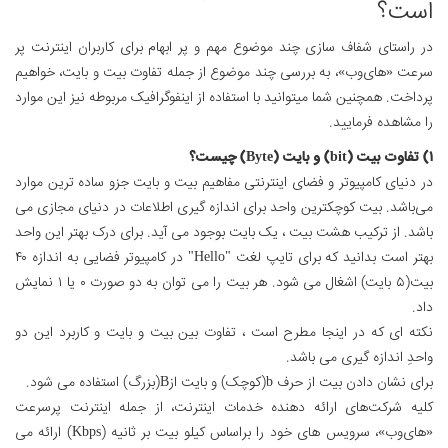
است؟
در راستای شفاف سازی چند موضوع مهم و پر ابهام برای کاربران اینترنت پر
سرعت «های‌وب»، به بررسی چند موضوع از جمله تفاوت بیت و بایت، خواهیم
پرداخت. همچنین شما میتوانید با استفاده از اینفوگرافیک مربوطه نیز این موارد
را مشاهده فرمایید.
۱) تفاوت بیت (bit) و بایت (Byte) چیست؟
در دنیای کامپیوتر و فضای اینترنتی مفاهیم بیت و بایت جزو ساده ترین موارد
می‌باشد. بیت کوچکترین واحد برای اندازه گیری اطلاعات در دنیای مجازی می
باشد. از ترکيب هشت بيت ، يک بايت بوجود می آيد. برای درک بهتر این واحد
بهتر است بدانید که برای تایپ لغت "Hello" در کامپیوتر فضایی به اندازه ۴۰
بیت(۵ بایت) اشغال می شود. هر بیت را می توان به دو صورت ۰ یا ۱ نمایش
داد.
نکته ای که در اینجا مطرح است ، تفاوت بین بیت و بایت و کاربرد این دو
واحدِ اندازه گیری می باشد.
برای نشان دادن بیت از حرف b(کوچک) و بایت ازB(بزرگ) استفاده می شود.
کلیه شرکت‌های ارائه دهنده خدمات اینترنت، از جمله اینترنت پرسرعت
«های‌وب»، سرویس های خود را براساس کیلو بیت بر ثانیه (Kbps) ارائه می