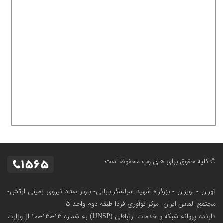
© کلیه حقوق برای های وب محفوظ است
تهران - لویزان - بزرگراه شهید سرلشگر بابائی- بلوار ستاد نیروی زمینی ارتش-
مجتمع الماس ایران- مرکز نوآوری فردا-طبقه دوم واحد ۵
دارنده پروانه شبکه و خدمات ارتباطی (UNSP) به شماره ۱۳-۱۳۰-۱۰۰
از وزارت